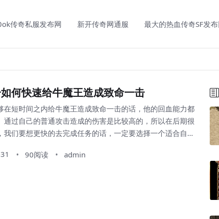
00ok传奇私服发布网
新开传奇网通服
最大的热血传奇SF发布
击如何快速给牛魔王造成致命一击
够在短时间之内给牛魔王造成致命一击的话，他的回血能力都
。通过自己的普通攻击造成的伤害是比较高的，所以在后期很
，我们要想更快的去完成任务的话，一定要选择一个适合自己
-31
90阅读
admin
当中牛魔王他在短时间之内伤害是非常高的，而且它的护甲值
如果被针对的次数比较多的话，对玩家来说是非常不利的。
过自己的走位技巧，选择一...