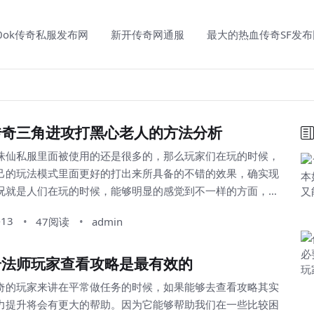
00ok传奇私服发布网
新开传奇网通服
最大的热血传奇SF发布
传奇三角进攻打黑心老人的方法分析
诛仙私服里面被使用的还是很多的，那么玩家们在玩的时候，
己的玩法模式里面更好的打出来所具备的不错的效果，确实现
况就是人们在玩的时候，能够明显的感觉到不一样的方面，而
身的情况去看的时候，三角进攻的实力确实将会更加的不错，
-13
47阅读
admin
黑心老人的时候，也是相对来说很轻松的方法，玩家们需要注
击性的方法，并且正确的去使用高爆版传奇。...
奇法师玩家查看攻略是最有效的
奇的玩家来讲在平常做任务的时候，如果能够去查看攻略其实
力提升将会有更大的帮助。因为它能够帮助我们在一些比较困