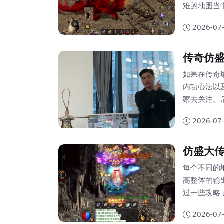
难的地图当
输出，这样
2026-07
度系数将会
奇。所以为
传奇仿
招方式让自己
如果在传奇
内功心法以
家去关注。
是如果能够
2026-07
时候效果将
一个适合自己的
仿盛大
瞬间的血量
每个不同的
高整体的输
过一些攻略
备，这种装
2026-07
回复以及法