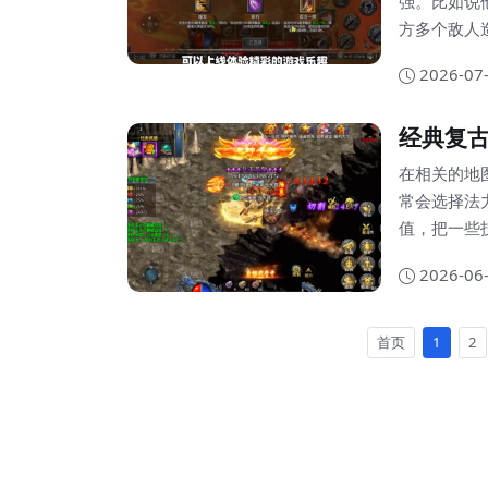
强。比如说
方多个敌人造成致命一击。 而
能在配合时
2026-07
更新情况，
就会比别人更快。 因为刺客这个职业本身他是
经典复
为它的重要的
在相关的地
常会选择法
值，把一些技能的
以选择暴击
2026-06
的装备类型
务的时候是比较容易的。 同时法
一些防御装备
首页
1
2