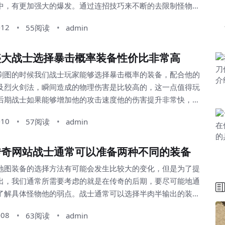
中，有更加强大的爆发。通过连招技巧来不断的去限制怪物的
升级将会更加容易。一旦我们被怪物所针对的话那么任务的难
-12
55阅读
admin
很大，无法抓住怪物的弱点导致升级变得非常的困难合击传
了让自己在整个团队当中有更好的发挥，一定要通过更多的连
盛大战士选择暴击概率装备性价比非常高
取得更大的优势。...
刷图的时候我们战士玩家能够选择暴击概率的装备，配合他的
及烈火剑法，瞬间造成的物理伤害是比较高的，这一点值得玩
后期战士如果能够增加他的攻击速度他的伤害提升非常快，但
提高他的暴击概率并且增加自己的吸血能力，我们单人作战的
-10
57阅读
admin
会非常明确。每个地图当中我们一定要根据怪物的弱点去选择
装备，充分地提高自己的爆发性。 否则被怪物抓住弱点
传奇网站战士通常可以准备两种不同的装备
损失将会更多，这对于我们在平常刷图的时候将会变得...
地图装备的选择方法有可能会发生比较大的变化，但是为了提
出，我们通常所需要考虑的就是在传奇的后期，要尽可能地通
了解具体怪物他的弱点。战士通常可以选择半肉半输出的装
备性价比非常高。既能够造成伤害也能够提供自己持续的血量
-08
63阅读
admin
力值的回复，让自己在平常做任务的时候更轻松。其次还需要