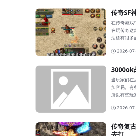
关注的就是
传奇SF
在传奇游戏
在玩传奇这
法还有很多
神龙夺宝的规则以
2026-07
中，副本是
天在11:
3000
副本，等着你
当玩家们在
加容易。有
所以有些玩
的隐藏属性
2026-07
提升将会更
性，这样我
传奇复古
去打