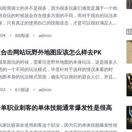
玩暗黑骑士的并不是很多，因为很多玩家们感觉是属于一个肉
然在玩的时候就会存在很多方面的不同，而对于现在的玩法本
候，只有真正的使用自己的技能攻击，才是可以很好满足人们
的类型，其中暗黑骑士本身的攻击是确实可以带来很好的影响
-04
66阅读
admin
，而从这样的龙枪猎魂方面去使用的时候，正确的合理化的打
了，所以玩家们需要适当的注意一下。 通过魔域本身的
星王合击网站玩野外地图应该怎么样去PK
明显的看出来所具备的不同的，而从这样的整体玩法本...
域里面玩的时候，需要注意野外地图的本身玩法，这是很多人
虑的一个不同的玩法模式，毕竟针对于这样的情况来看的时
地图本身的玩法模式里面，确实可以很好的迎合人们，并且针
法本身的状态来看的时候，这样的效果是可以带来不错的模式
-02
61阅读
admin
们需要适当的注意自己的整体玩法类型，自然这种方面的效果
整体玩法作用更好地带来不错的方面。 不过现在人们在
奇单职业刺客的单体技能通常爆发性是很高
玩的时候，其中PK的玩法是可以适当让人们的总体进...
玩家比较喜欢使用刺客这个职业，因为它的单体技能爆发性很