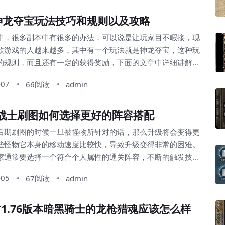
自己的移动速度，每次刷图只要我们的移动速度比较快，就能
神龙夺宝玩法技巧和规则以及攻略
够有选择性的去击杀不同的怪物。 通过更多的连招方法将自己所承...
中，很多副本中有很多的办法，可以说是让玩家目不暇接，现
款游戏的人越来越多，其中有一个玩法就是神龙夺宝，这种玩
的规则，而且还有一定的获得奖励，下面的文章中详细讲解了
及攻略，我们一起去看看吧！ 在神龙夺宝这个玩法
-07
66阅读
admin
有一定的规则的，下面我详细讲解一下副本的规则。首先是每
25的时候，龙帝国的保护将会开启。这时候建议玩家要提前进入
ok战士刷图如何选择更好的阵容搭配
开机的时候进入。另外一个规则就是凡是超过28...
后期刷图的时候一旦被怪物所针对的话，那么升级将会变得更
些怪物它本身的移动速度比较快，导致升级变得非常的困难。
家通常要选择一个符合个人属性的通关阵容，不断的触发技能
，让自己能够在整个团队当中有更加强大的爆发，这样等级的
-05
67阅读
admin
加迅速3000ok。同时战士刷图一定要触发自己技能的隐藏属
们在后期做任务的时候才会有更加强大的爆发。...
1.76版本暗黑骑士的龙枪猎魂应该怎么样