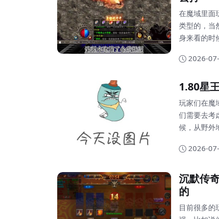
在魔域里面
类型的，当
身来看的时
的一个不错
2026-07
方面的类型
法自然就会不同
1.80
玩法是可以
玩家们在魔
们需要去考
候，从野外
对于这种玩
2026-07
的，所以人
是可以让人们的
沉默传
野外地图里面
的
目前很多的