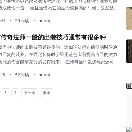
他的暴击术以及炎龙波这些技能，在使用的过程当中能够对前
且当怪物它的生命值越高的时候，这些技
所提供的暴击伤害就会更大。因此在传奇当中可以根据版本的
-01
55阅读
admin
选择一个好的职业来发挥出它的优势，这样我们在升级的时候
有暴击属性为主，暴击作
古传奇法师一般的出装技巧通常有很多种
被动属性。如果我们使用的...
图当中法师的出装技巧是很多的，比如说法师在前期的时候通
力回复的装备。在强化装备时会采用蓝色宝石提高自己的法力
伤害能够充分的发挥出来。 在传奇当中发烧玩家还可
装备，在后期主要使用的是灭天火暴风火雨。通过选择暴击流
-29
52阅读
admin
，可以使我们很多技能瞬间去秒杀一些怪物，这样我们在做任
师玩家追求持续输出的话，还可以选择
。当我们的防御能力越强的...
3
4
下一页
末页